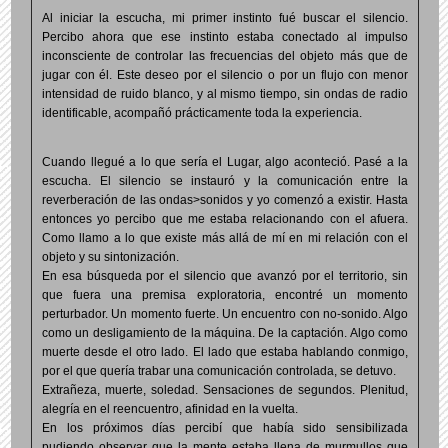
Al iniciar la escucha, mi primer instinto fué buscar el silencio.
Percibo ahora que ese instinto estaba conectado al impulso
inconsciente de controlar las frecuencias del objeto más que de
jugar con él. Este deseo por el silencio o por un flujo con menor
intensidad de ruido blanco, y al mismo tiempo, sin ondas de radio
identificable, acompañó prácticamente toda la experiencia.
Cuando llegué a lo que sería el Lugar, algo aconteció. Pasé a la
escucha. El silencio se instauró y la comunicación entre la
reverberación de las ondas>sonidos y yo comenzó a existir. Hasta
entonces yo percibo que me estaba relacionando con el afuera.
Como llamo a lo que existe más allá de mí en mi relación con el
objeto y su sintonización.
En esa búsqueda por el silencio que avanzó por el territorio, sin
que fuera una premisa exploratoria, encontré un momento
perturbador. Un momento fuerte. Un encuentro con no-sonido. Algo
como un desligamiento de la máquina. De la captación. Algo como
muerte desde el otro lado. El lado que estaba hablando conmigo,
por el que quería trabar una comunicación controlada, se detuvo.
Extrañeza, muerte, soledad. Sensaciones de segundos. Plenitud,
alegría en el reencuentro, afinidad en la vuelta.
En los próximos días percibí que había sido sensibilizada
pudiendo observar que la mente estaba llena de murmullos que