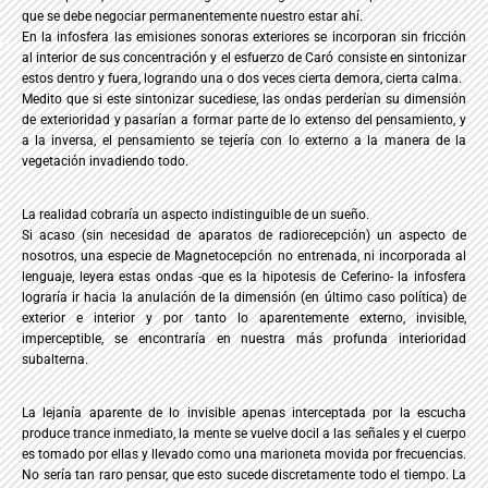
que se debe negociar permanentemente nuestro estar ahí.
En la infosfera las emisiones sonoras exteriores se incorporan sin fricción
al interior de sus concentración y el esfuerzo de Caró consiste en sintonizar
estos dentro y fuera, logrando una o dos veces cierta demora, cierta calma.
Medito que si este sintonizar sucediese, las ondas perderían su dimensión
de exterioridad y pasarían a formar parte de lo extenso del pensamiento, y
a la inversa, el pensamiento se tejería con lo externo a la manera de la
vegetación invadiendo todo.
La realidad cobraría un aspecto indistinguible de un sueño.
Si acaso (sin necesidad de aparatos de radiorecepción) un aspecto de
nosotros, una especie de Magnetocepción no entrenada, ni incorporada al
lenguaje, leyera estas ondas -que es la hipotesis de Ceferino- la infosfera
lograría ir hacia la anulación de la dimensión (en último caso política) de
exterior e interior y por tanto lo aparentemente externo, invisible,
imperceptible, se encontraría en nuestra más profunda interioridad
subalterna.
La lejanía aparente de lo invisible apenas interceptada por la escucha
produce trance inmediato, la mente se vuelve docil a las señales y el cuerpo
es tomado por ellas y llevado como una marioneta movida por frecuencias.
No sería tan raro pensar, que esto sucede discretamente todo el tiempo. La