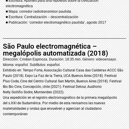
■ Escritura: Apuntes para una hipótesis sobre la civilización
electromagnética
■ Mapa: corredor radiotransmisor paulista
■ Escritura: Centralización – descentralización
■ Publicación: ‘corredor electromagnético paulista’, agosto 2017
São Paulo electromagnética –
megalópolis automatizada (2018)
Dirección: Cristian Espinoza.
Duración: 18:35 min. Género:
videoensayo
.
Idioma: español. Subtítulos: español.
Exhibido en: Tempo Forte,
Associação
Cultural Casa das
Caldeiras
ACCC São
Paulo (2018). Expo La Faz de la Tierra, UCA Buenos Aires (2018). Festival
Plus
Code
, Cine del Centro Cultural San Martin, Buenos Aires
(2018).
Festival
Bio
Bio
Cine, Concepción, chile (2021). Festival
Detour
, Auditorio
Nelly
Goitiño
Sodre
,
Montevideo (2022).
Una expedición en el registro electromagnético de la primera megalópolis
del
s.XXI
de Sudamérica. Por medio de esta revisamos las nuevas
materialidades y ondas que envuelven y agencian al ciudadano
contemporáneo