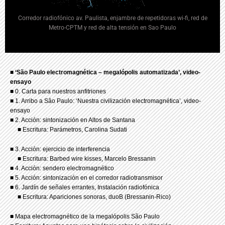
Corredor radiofónico av. Paulista, enjambre de repetidoras wi-fi, red de
Metro-CPTM y red de alta tensión en Sao Paulo
■
‘São Paulo electromagnética – megalópolis automatizada’, video-
ensayo
■ 0. Carta para nuestros anfitriones
■ 1. Arribo a Sâo Paulo: ‘Nuestra civilización electromagnética’, video-
ensayo
■ 2. Acción: sintonización en Altos de Santana
■ Escritura: Parámetros, Carolina Sudati
■ 3. Acción: ejercicio de interferencia
■ Escritura: Barbed wire kisses, Marcelo Bressanin
■ 4. Acción: sendero electromagnético
■ 5. Acción: sintonización en el corredor radiotransmisor
■ 6. Jardín de señales errantes, Instalación radiofónica
■ Escritura: Apariciones sonoras, duoB (Bressanin-Rico)
■ Mapa electromagnético de la megalópolis São Paulo