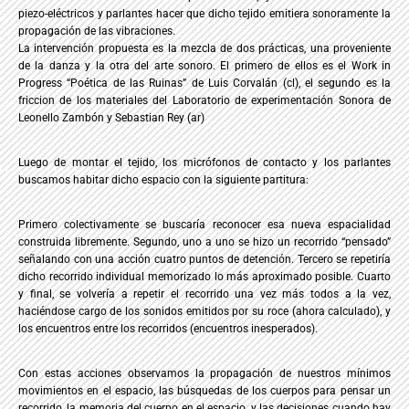
piezo-eléctricos y parlantes hacer que dicho tejido emitiera sonoramente la
propagación de las vibraciones.
La intervención propuesta es la mezcla de dos prácticas, una proveniente
de la danza y la otra del arte sonoro. El primero de ellos es el Work in
Progress “Poética de las Ruinas” de Luis Corvalán (cl), el segundo es la
friccion de los materiales del Laboratorio de experimentación Sonora de
Leonello Zambón y Sebastian Rey (ar)
Luego de montar el tejido, los micrófonos de contacto y los parlantes
buscamos habitar dicho espacio con la siguiente partitura:
Primero colectivamente se buscaría reconocer esa nueva espacialidad
construida libremente. Segundo, uno a uno se hizo un recorrido “pensado”
señalando con una acción cuatro puntos de detención. Tercero se repetiría
dicho recorrido individual memorizado lo más aproximado posible. Cuarto
y final, se volvería a repetir el recorrido una vez más todos a la vez,
haciéndose cargo de los sonidos emitidos por su roce (ahora calculado), y
los encuentros entre los recorridos (encuentros inesperados).
Con estas acciones observamos la propagación de nuestros mínimos
movimientos en el espacio, las búsquedas de los cuerpos para pensar un
recorrido, la memoria del cuerpo en el espacio, y las decisiones cuando hay