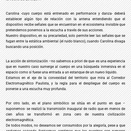
Carolina -cuyo cuerpo está entrenado en performance y danza- deberá
establecer algún tipo de relación con la antena entendiendo que el
dispositivo recibe señales que se encuentran en el ecosistema invisible que
pretendemos ponernos a la escucha a través de sus acciones.
Nuestro dispositivo, en su precariedad, solo permite leer las señales que se
fugan entre la estática ambiental (el ruido blanco), cuando Carolina divaga
buscando una posición.
La acción de sintonización –no sabemos a priori de que- es una experiencia
que en nuestro caso sumerge al cuerpo en una búsqueda inmersiva en el
espacio como si fuese una entrada a un estanque de un nuevo liquido.
Estamos en el eje de la convexidad del territorio que mira al Corredor
Electromagnético Paulista, y la regla para el despliegue del cuerpo es
ponerse a una escucha muy profunda.
Por otro lado, en el plano simbólico se sitúa en el punto en que –
suponemos- se realizó la transmisión inaugural de radio que en menos de
cien años se transformó en zona cero de nuestra civilización
electromagnética.
De todos modos, no deseamos ser consumidos por la alegoría, pese a que
andamos cazando fantasmas, sentimos que los nuestros son rumores