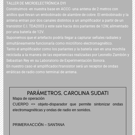
TALLER DE MICROELECTRÓNICA DYI
Construimos -en nuestra base en ACCC- una antena de 2 metros con
anillos que llevan un embobinado de alambre de cobre. El embobinado y la
antena entran por dos canales distintos a un amplificador a partir de un
transistor C.I. TDA2003 y este sale hacia dos parlantes de 12W, alimentado
por una batería de 12V.
Suponemos que el artefacto podría llegar a capturar señales radiales y
simultáneamente funcionaría como micrófono electromagnético.
Tanto el amplificador como los parlantes y la batería van en una mochila
reciclada a la manera de las experiencias realizadas por Leonello Zambón y
Sebastian Rey en su Laboratorio de Experimentación Sonora.
En nuestro caso el amplificador/transistor será un receptor de ondas
erráticas de radio como terminal de antena.
PARÁMETROS, CAROLINA SUDATI
Mapa de operación
CUERPO <> objeto-disparador que permite sintonizar ondas
electromagnéticas y ondas de radio en sonidos.
PRIMERA ACCIÓN – SANTANA