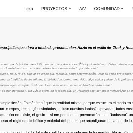
inicio
PROYECTOS
A/V
COMUNIDAD
descripción que sirva a modo de presentación. Hazlo en el estilo de Zizek y Hou
aer en una definición plana? El usuario quiere dos voces: Žižek y Houellebecq. Debo trabajar con 
ítico; Houellebecq, con su tono melancólico, desencantado y existencial.”
realidad, no al revés. Hablar de ideología, fantasía, sobredeterminación. Usar su estilo provocador 
eo, la fragilidad de los relatos, la soledad moderna; una visión algo cínica y triste de la políti
ensamblajes, cuerpos, símbolos. Pero vestirlos con la sensibilidad de cada autor.”
 y de transformación. En Žižek: grieta en la ideología. En Houellebecq: consuelo melancólico en m
 simple ficción. Es más “real” que la realidad misma, porque estructura el modo en
ina: cuerpos, tecnologías, símbolos, incluso nuestras fantasías privadas, todos e
lo que aún no existe, el gesto —si me permiten la provocación— de “fantasear” u
anquean el régimen simbólico y material del poder, que reconfiguran el campo de l
intento desesperado de dotar de sentido a un mundo que lo ha perdido. No es sólo 