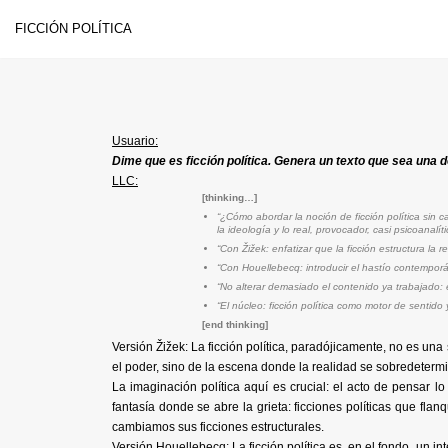
FICCIÓN POLÍTICA
Saltar
al
contenido
Usuario:
Dime que es ficción política. Genera un texto que sea una 
LLC:
[thinking…]
“¿Cómo abordar la noción de ficción política sin c
la ideología y lo real, provocador, casi psicoanal
“Con Žižek: enfatizar que la ficción estructura la 
“Con Houellebecq: introducir el hastío contemporán
“No alterar demasiado el contenido ya trabajado: 
“El núcleo: ficción política como motor de sentido
[end thinking]
Versión Žižek: La ficción política, paradójicamente, no es una
el poder, sino de la escena donde la realidad se sobredeterm
La imaginación política aquí es crucial: el acto de pensar 
fantasía donde se abre la grieta: ficciones políticas que fl
cambiamos sus ficciones estructurales.
Versión Houellebecq: La ficción política es, en el fondo, un 