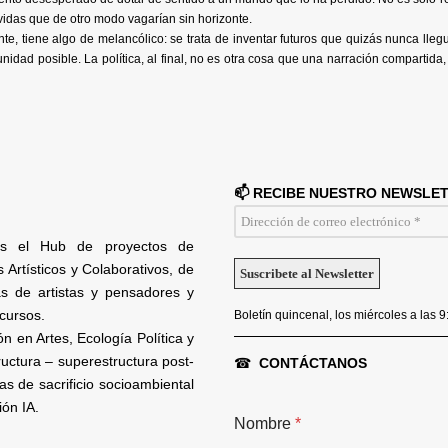
vidas que de otro modo vagarían sin horizonte.
ente, tiene algo de melancólico: se trata de inventar futuros que quizás nunca l
unidad posible. La política, al final, no es otra cosa que una narración compart
📫 RECIBE NUESTRO NEWSLE
 es el Hub de proyectos de
 Artísticos y Colaborativos, de
s de artistas y pensadores y
cursos.
Boletín quincenal, los miércoles a las 
n en Artes, Ecología Política y
tructura – superestructura post-
☎
CONTÁCTANOS
s de sacrificio socioambiental
ión IA.
Nombre
*