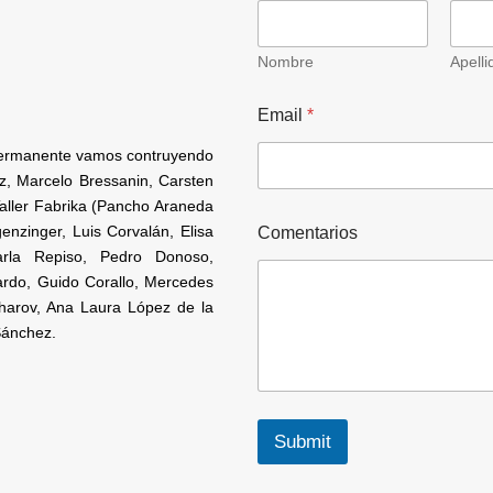
Nombre
Apelli
Email
*
 permanente vamos contruyendo
iz, Marcelo Bressanin, Carsten
aller Fabrika (Pancho Araneda
nzinger, Luis Corvalán, Elisa
Comentarios
arla Repiso, Pedro Donoso,
rdo, Guido Corallo, Mercedes
ncharov, Ana Laura López de la
Sánchez.
Submit