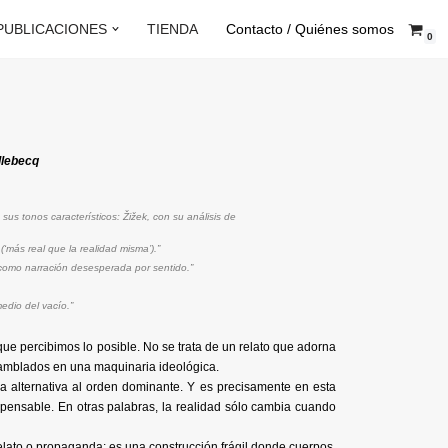
PUBLICACIONES
TIENDA
Contacto / Quiénes somos
0
llebecq
sus tonos característicos: Žižek, con su análisis de
(‘más real que la realidad misma’).”
ca como narración desesperada por sentido.”
edio del vacío.”
 que percibimos lo posible. No se trata de un relato que adorna
nsamblados en una maquinaria ideológica.
na alternativa al orden dominante. Y es precisamente en esta
o pensable. En otras palabras, la realidad sólo cambia cuando
relato o propaganda; es una construcción frágil donde cuerpos,