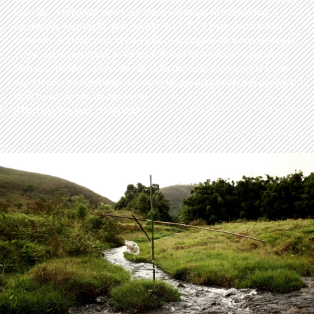
que vão constituindo este lugar como um corpo vivo (sistemas
circulatório, respiração, pele, tecido, etc.). Com base nesta leitura
sensível, foi criada uma intervenção na paisagem de forma sonora e
visual, sobre estruturas leves e simétricas com relação a paisagem.
Nestas estruturas, receptores de rádio transpõe sonoramente locais
específicos, transportando o som do rio que está localizado na região
mais baixa, ao alto da montanha
(Marchetti-Rosalen, curadores)