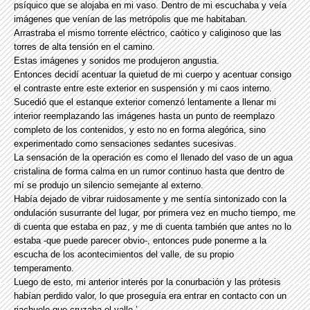
psíquico que se alojaba en mi vaso. Dentro de mi escuchaba y veía
imágenes que venían de las metrópolis que me habitaban.
Arrastraba el mismo torrente eléctrico, caótico y caliginoso que las
torres de alta tensión en el camino.
Estas imágenes y sonidos me produjeron angustia.
Entonces decidí acentuar la quietud de mi cuerpo y acentuar consigo
el contraste entre este exterior en suspensión y mi caos interno.
Sucedió que el estanque exterior comenzó lentamente a llenar mi
interior reemplazando las imágenes hasta un punto de reemplazo
completo de los contenidos, y esto no en forma alegórica, sino
experimentado como sensaciones sedantes sucesivas.
La sensación de la operación es como el llenado del vaso de un agua
cristalina de forma calma en un rumor continuo hasta que dentro de
mí se produjo un silencio semejante al externo.
Había dejado de vibrar ruidosamente y me sentía sintonizado con la
ondulación susurrante del lugar, por primera vez en mucho tiempo, me
di cuenta que estaba en paz, y me di cuenta también que antes no lo
estaba -que puede parecer obvio-, entonces pude ponerme a la
escucha de los acontecimientos del valle, de su propio
temperamento.
Luego de esto, mi anterior interés por la conurbación y las prótesis
habían perdido valor, lo que proseguía era entrar en contacto con un
riachuelo que cruzaba el valle.’