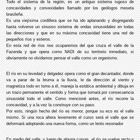
Todo el sistema de la región, es un antiguo sistema rugoso de
concavidades y convexidades llamado por los geólogos meseta
brasileña.
Es una viejísima cordillera que se ha ido aplanando y disgregando
hasta volverse un sinuoso sistema de ondas sinusoidales en todas
las direcciones y que en su máxima concavidad tiene una red de
pequeños ríos y esteros.
En esta red de ríos nos ocuparemos del que cruza el valle de la
Fazenda y que opera como NADI de su territorio inmediato, si
obviamente no olvidamos pensar el valle como un organismo.
El río en su levedad y delgadez opera como el gran decantador, donde
va a parar de la bruma a la lluvia, le da dirección al viento y
magnetiza todo en torno a él, maneja la estática ambiental y dibuja en
un trazo permanente el sentido y forma que tomará por consecuencia
sinusoidal todo el valle. Como mencioné antes, el río recorre la
concavidad, y a la vez la construye con su paso.
Por esto, ningún hecho del río es menor, porque su eco es el valle
mismo. Si una roca altera levemente el curso será el valle que se
deformará adoptando una nueva forma, como un lento resonador.
En medio del valle, y luego de alguna curvas, el río se vuelve recto y