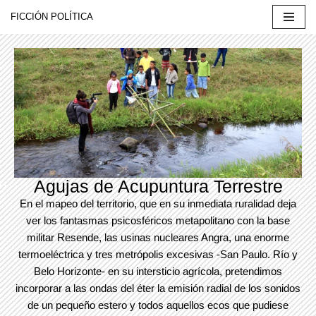
FICCIÓN POLÍTICA
Saltar
al
contenido
Agujas de Acupuntura Terrestre
En el mapeo del territorio, que en su inmediata ruralidad deja
ver los fantasmas psicosféricos metapolitano con la base
militar Resende, las usinas nucleares Angra, una enorme
termoeléctrica y tres metrópolis excesivas -San Paulo. Río y
Belo Horizonte- en su intersticio agrícola, pretendimos
incorporar a las ondas del éter la emisión radial de los sonidos
de un pequeño estero y todos aquellos ecos que pudiese