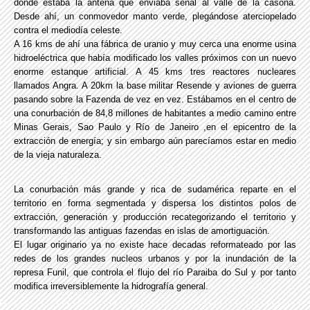
donde estaba la antena que enviaba señal al valle de la casona.
Desde ahí, un conmovedor manto verde, plegándose aterciopelado
contra el mediodía celeste.
A 16 kms de ahí una fábrica de uranio y muy cerca una enorme usina
hidroeléctrica que había modificado los valles próximos con un nuevo
enorme estanque artificial. A 45 kms tres reactores nucleares
llamados Angra. A 20km la base militar Resende y aviones de guerra
pasando sobre la Fazenda de vez en vez. Estábamos en el centro de
una conurbación de 84,8 millones de habitantes a medio camino entre
Minas Gerais, Sao Paulo y Río de Janeiro ,en el epicentro de la
extracción de energía; y sin embargo aún parecíamos estar en medio
de la vieja naturaleza.
La conurbación más grande y rica de sudamérica reparte en el
territorio en forma segmentada y dispersa los distintos polos de
extracción, generación y producción recategorizando el territorio y
transformando las antiguas fazendas en islas de amortiguación.
El lugar originario ya no existe hace decadas reformateado por las
redes de los grandes nucleos urbanos y por la inundación de la
represa Funil, que controla el flujo del río Paraiba do Sul y por tanto
modifica irreversiblemente la hidrografía general.