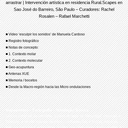
arrastrar | Intervención artística en residencia Rural.Scapes en
Sao José do Barreiro, São Paulo – Curadores: Rachel
Rosalen – Rafael Marchetti
■ Video ‘esculpir los sonidos’ de Manuela Cardoso
■
Registro fotográfico
­­■ Notas de concepto:
■
1. Contexto molar
■
2. Contexto molecular
■
Geo-acupuntura
■
Antenas XUE
■
Memoria / bocetos
■
Desde la Macro-región hacia las Micro
ondulaciones
Mapeamento – Cartografia – Instalação Sonora
Leitura sensível do território, a partir do qual se “desprega” (recorta) a
fazenda, a fim de mapear eventos, configurações e forças matrizes
que nos permitam estabelecer pontos que funcionarão como orgãos e