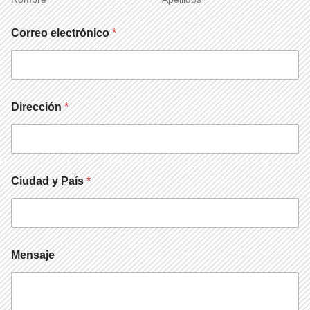
r
ó
Correo electrónico
*
n
i
c
o
*
Dirección
*
Ciudad y País
*
Mensaje