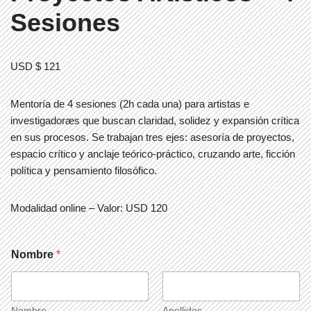
Sesiones
USD $
121
Mentoría de 4 sesiones (2h cada una) para artistas e
investigadoræs
que buscan claridad, solidez y expansión crítica
en sus procesos. Se trabajan tres ejes: asesoría de proyectos,
espacio crítico y anclaje teórico-práctico, cruzando arte, ficción
política y pensamiento filosófico.
Modalidad online
– Valor: USD 120
*
Nombre
*
e
l
e
c
t
Nombre
Apellidos