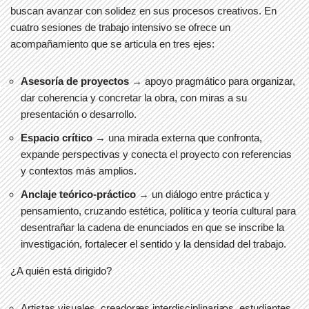
buscan avanzar con solidez en sus procesos creativos. En
cuatro sesiones de trabajo intensivo se ofrece un
acompañamiento que se articula en tres ejes:
Asesoría de proyectos
→ apoyo pragm
ático para organizar,
dar coherencia y concretar la obra, con miras a su
presentación o desarrollo.
Espacio crítico
→ una mirada externa que confronta,
expande perspectivas y conecta el proyecto con referencias
y contextos m
ás amplios.
Anclaje teórico-práctico
→ un di
álogo entre práctica y
pensamiento, cruzando estética, política y teoría cultural para
desentrañar la cadena de enunciados en que se inscribe la
investigación, fortalecer el sentido y la densidad del trabajo.
¿A quién está dirigido?
Artistas visuales,
creadoræs
interdisciplinariꜵs
, estudiantes