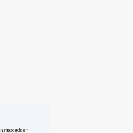
án marcados
*