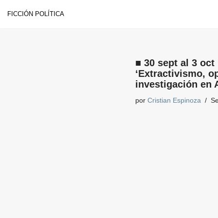
FICCIÓN POLÍTICA
Saltar
al
contenido
■ 30 sept al 3 oct
‘Extractivismo, op
investigación en 
por
Cristian Espinoza
Se