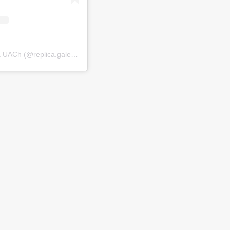
A post shared by Galería Réplica UACh (@replica.galeria)