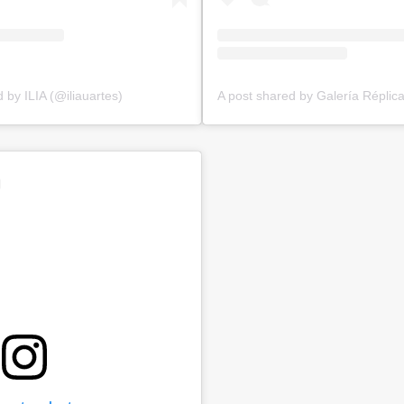
 by ILIA (@iliauartes)