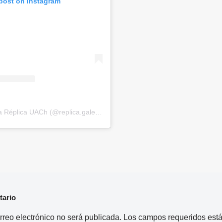
 post on Instagram
A post shared by Galería Réplica UACh (@replica.galeria)
tario
rreo electrónico no será publicada.
Los campos requeridos est