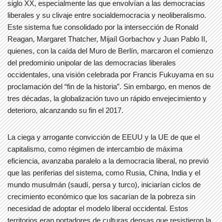
siglo XX, especialmente las que envolvían a las democracias
liberales y su clivaje entre socialdemocracia y neoliberalismo.
Este sistema fue consolidado por la intersección de Ronald
Reagan, Margaret Thatcher, Mijaíl Gorbachov y Juan Pablo II,
quienes, con la caída del Muro de Berlín, marcaron el comienzo
del predominio unipolar de las democracias liberales
occidentales, una visión celebrada por Francis Fukuyama en su
proclamación del “fin de la historia”. Sin embargo, en menos de
tres décadas, la globalización tuvo un rápido envejecimiento y
deterioro, alcanzando su fin el 2017.
La ciega y arrogante convicción de EEUU y la UE de que el
capitalismo, como régimen de intercambio de máxima
eficiencia, avanzaba paralelo a la democracia liberal, no previó
que las periferias del sistema, como Rusia, China, India y el
mundo musulmán (saudí, persa y turco), iniciarían ciclos de
crecimiento económico que los sacarían de la pobreza sin
necesidad de adoptar el modelo liberal occidental. Estos
territorios eran portadores de culturas densas que resistieron la