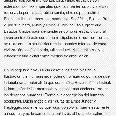
despreciada por el mundo atlantista varios espacios con
extensas historias imperiales que han mantenido su vocación
regional: la península arábiga sunita, el reino persa chiita,
Egipto, India, los turcos neo-otomanos, Sudáfrica, Etiopía, Brasil
y, por supuesto, Rusia y China. Dugin incluso sugiere que
Estados Unidos podría entenderse como un espacio cultural
joven dentro de este esquema multipolar, en el que los bloques
se relacionarían sin interferir en los asuntos internos de cada
civilización/nación/imperio, utilizando el tejido capitalista y la
infraestructura digital como medios de articulación.
En un segundo nivel, Dugin desafía los principios de la
Ilustración y el humanismo moderno, rompiendo con la idea de
la tabula rasa materialista que sustentó la Revolución Industrial,
la formación de las metrópolis y el consenso occidental sobre
los derechos humanos. Frente a la concepción del humano
occidental, Dugin mezcla las figuras de Ernst Jünger y
Heidegger, sosteniendo que “cuando solo la muerte está frente
a nosotros y no le damos la espalda, es ahí cuando realmente