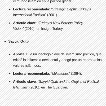
el mundo islámico en la política global.
Lectura recomendada
:
“Strategic Depth: Turkey’s
International Position”
(2001).
Artículo clave
:
“Turkey’s New Foreign Policy
Vision”
(2010), en Insight Turkey.
Sayyid Qutb
:
Aporte
: Fue un ideólogo clave del islamismo político, que
criticó la influencia occidental y abogó por un retorno a los
valores islámicos.
Lectura recomendada
:
“Milestones”
(1964).
Artículo clave
:
“Sayyid Qutb and the Origins of Radical
Islamism”
(2010), en The Guardian.