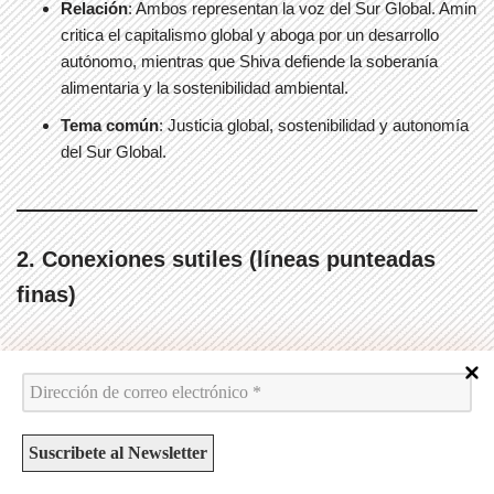
Relación
: Ambos representan la voz del Sur Global. Amin
critica el capitalismo global y aboga por un desarrollo
autónomo, mientras que Shiva defiende la soberanía
alimentaria y la sostenibilidad ambiental.
Tema común
: Justicia global, sostenibilidad y autonomía
del Sur Global.
2. Conexiones sutiles (líneas punteadas
finas)
Estas conexiones representan coincidencias temáticas o
alianzas estratégicas que no son explícitas, pero que reflejan
puntos de encuentro entre bloques aparentemente distantes.
Davutoğlu ↔ Yan Xuetong
: