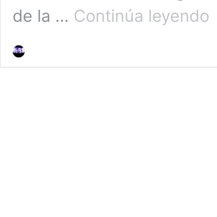
A
de la …
Continúa leyendo
F
D
E
PO
S